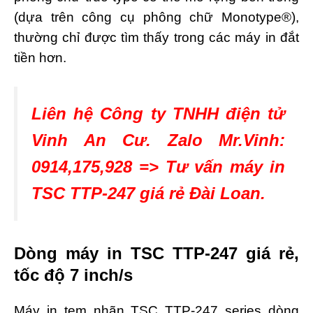
(dựa trên công cụ phông chữ Monotype®),
thường chỉ được tìm thấy trong các máy in đắt
tiền hơn.
Liên hệ Công ty TNHH điện tử
Vinh An Cư. Zalo Mr.Vinh:
0914,175,928 => Tư vấn máy in
TSC TTP-247 giá rẻ Đài Loan.
D
òng máy in TSC TTP-247 giá rẻ,
tốc độ 7 inch/s
Máy in tem nhãn TSC TTP-247 series dòng