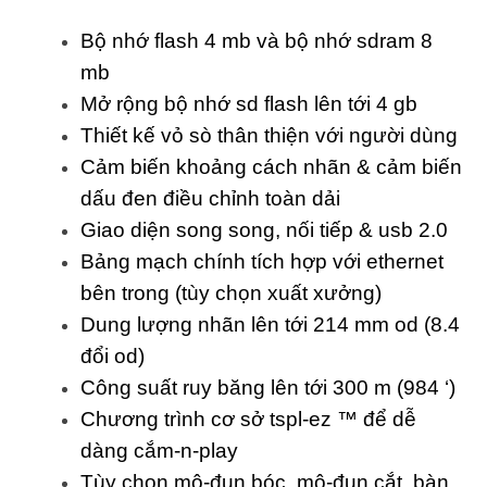
Bộ nhớ flash 4 mb và bộ nhớ sdram 8
mb
Mở rộng bộ nhớ sd flash lên tới 4 gb
Thiết kế vỏ sò thân thiện với người dùng
Cảm biến khoảng cách nhãn & cảm biến
dấu đen điều chỉnh toàn dải
Giao diện song song, nối tiếp & usb 2.0
Bảng mạch chính tích hợp với ethernet
bên trong (tùy chọn xuất xưởng)
Dung lượng nhãn lên tới 214 mm od (8.4
đổi od)
Công suất ruy băng lên tới 300 m (984 ‘)
Chương trình cơ sở tspl-ez ™ để dễ
dàng cắm-n-play
Tùy chọn mô-đun bóc, mô-đun cắt, bàn