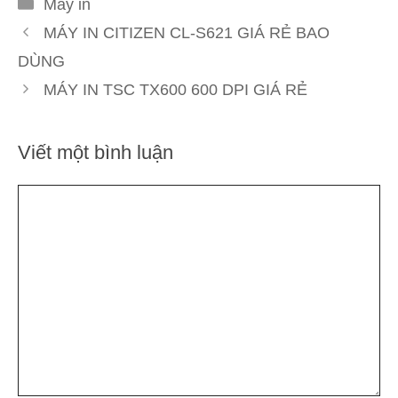
Danh
Máy in
mục
MÁY IN CITIZEN CL-S621 GIÁ RẺ BAO
DÙNG
MÁY IN TSC TX600 600 DPI GIÁ RẺ
Viết một bình luận
Bình
luận