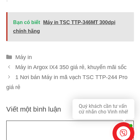
Bạn có biết
Máy in TSC TTP-346MT 300dpi
chính hãng
Danh
Máy in
mục
Máy in Argox IX4 350 giá rẻ, khuyến mãi sốc
1 Nơi bán Máy in mã vạch TSC TTP-244 Pro
giá rẻ
Quý khách cần tư vấn
Viết một bình luận
cứ nhắn cho Vinh nhé!
Bình
luận
Online