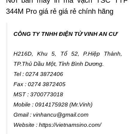
Nơi bán máy in mã vạch TSC TTP
344M Pro giá rẻ giá rẻ chính hãng
CÔNG TY TN
HH ĐIỆN TỬ VINH AN CƯ
H216D, Khu 5, Tổ 52, P.Hiệp Thành,
TP.Thủ Dầu Một, Tỉnh Bình Dương.
Tel : 0274 3872406
Fax : 0274 3872405
MST : 3700773018
Mobile : 0914175928 (Mr.Vinh)
Gmail :
vinhancu@gmail.com
Website : https://vietnamsino.com/