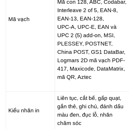
Mã con 128, ABC, Codabar,
Interleave 2 of 5, EAN-8,
EAN-13, EAN-128,
Mã vạch
UPC-A, UPC-E, EAN và
UPC 2 (5) add-on, MSI,
PLESSEY, POSTNET,
China POST, GS1 DataBar,
Logmars 2D mã vạch PDF-
417, Maxicode, DataMatrix,
mã QR, Aztec
Liên tục, cắt bế, gấp quạt,
gắn thẻ, ghi chú, đánh dấu
Kiểu nhãn in
màu đen, đục lỗ, nhãn
chăm sóc