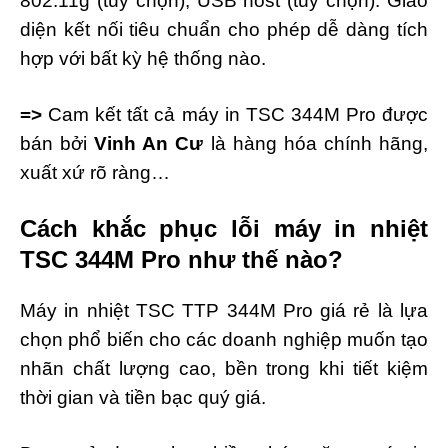
802.11g (tùy chọn), USB host (tùy chọn). Giao
diện kết nối tiêu chuẩn cho phép dễ dàng tích
hợp với bất kỳ hệ thống nào.
=>
Cam kết tất cả máy in TSC 344M Pro được
bán bởi
Vinh An Cư
là hàng hóa chính hãng,
xuất xứ rõ ràng…
Cách khắc phục lỗi máy in nhiệt
TSC
344M Pro
như thế nào?
Máy in nhiệt TSC TTP 344M Pro giá rẻ là lựa
chọn phổ biến cho các doanh nghiệp muốn tạo
nhãn chất lượng cao, bền trong khi tiết kiệm
thời gian và tiền bạc quý giá.