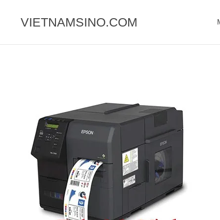
Chuyển
đến
VIETNAMSINO.COM
nội
dung