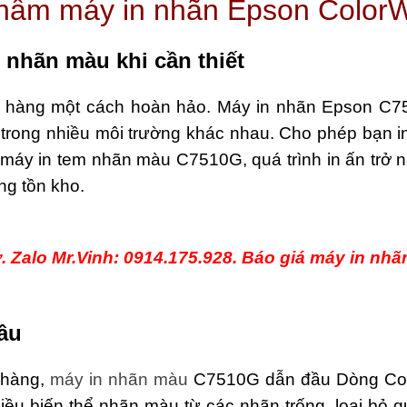
hẩm máy in nhãn Epson Color
 nhãn màu khi cần thiết
h hàng một cách hoàn hảo. Máy in nhãn Epson C75
 trong nhiều môi trường khác nhau. Cho phép bạn 
i máy in tem nhãn màu C7510G, quá trình in ấn trở 
ng tồn kho.
. Zalo Mr.Vinh: 0914.175.928. Báo giá máy in nh
ầu
 hàng,
máy in nhãn màu
C7510G dẫn đầu Dòng Colo
ều biến thể nhãn màu từ các nhãn trống, loại bỏ qu