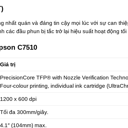
)
g nhất quán và đáng tin cậy mọi lúc với sự can thi
nh các đầu phun bị tắc trở lại hiệu suất hoạt động tối
Epson C7510
Giá trị
PrecisionCore TFP® with Nozzle Verification Techn
Four-colour printing, individual ink cartridge (Ultra
1200 x 600 dpi
Tối đa 300mm/giây.
4.1″ (104mm) max.