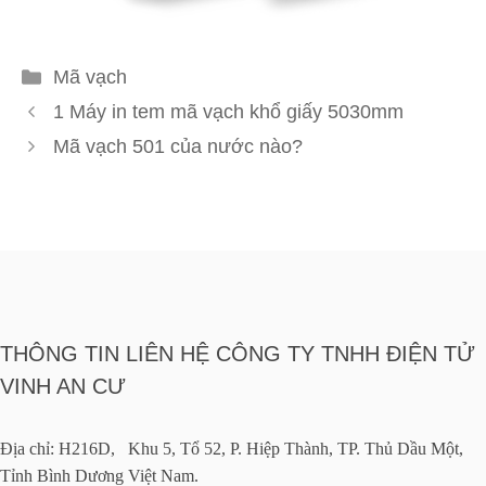
Danh
Mã vạch
mục
1 Máy in tem mã vạch khổ giấy 5030mm
Mã vạch 501 của nước nào?
THÔNG TIN LIÊN HỆ CÔNG TY TNHH ĐIỆN TỬ
VINH AN CƯ
Địa chỉ: H216D, Khu 5, Tổ 52, P. Hiệp Thành, TP. Thủ Dầu Một,
Tỉnh Bình Dương Việt Nam.