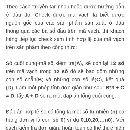
Theo cách ‘truyền tai’ nhau hoặc được hướng dẫn
ở đâu đó: Check được mã vạch là biết được
nguồn gốc của các sản phẩm sản xuất ở đâu
thông qua các ba số đầu trên mã vạch, thì khách
hàng tiếp tục check xem tính hợp lệ của mã vạch
trên sản phẩm theo công thức:
Số cuối cùng-mã số kiểm tra(
A
), sẽ còn lại 1
2 số
trên mã vạch trong
12 số
đó sẽ bao gồm những
con số chẵn(
B
) và những con số lẻ(
C
), kết quả
(D). Làm một phép tính đơn giản như sau:
B*3 + C
= D,
lấy
A + D
sẽ ra một đáp án tổng cuối cùng.
Đáp án hợp lệ sẽ có tổng là một số tự nhiên (
n
) có
hàng đơn vị là con
số 0
( ví dụ
0,10,20,…n0
). Với
cách kiểm tra đơn giản, hoàn toàn có thể thực hiện