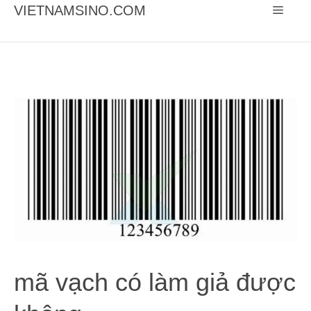
Chuyển
VIETNAMSINO.COM
Menu
đến
nội
dung
mã vạch có làm giả được