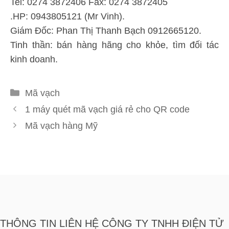
Tel: 0274 3872406 Fax: 0274 3872405
.HP: 0943805121 (Mr Vinh).
Giám Đốc: Phan Thị Thanh Bạch 0912665120.
Tinh thần: bán hàng hãng cho khỏe, tìm đối tác
kinh doanh.
Danh
Mã vạch
mục
1 máy quét mã vạch giá rẻ cho QR code
Mã vạch hàng Mỹ
THÔNG TIN LIÊN HỆ CÔNG TY TNHH ĐIỆN TỬ