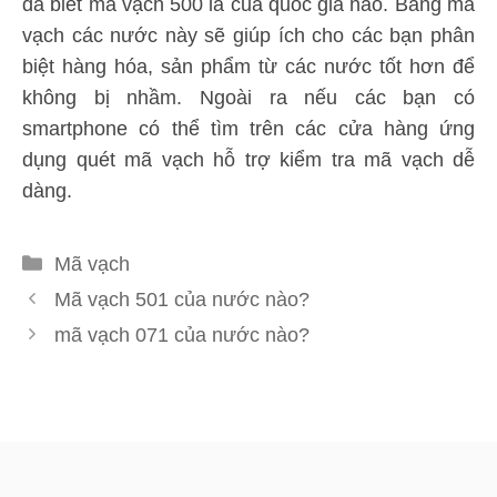
đã biết mã vạch 500 là của quốc gia nào. Bảng mã
vạch các nước này sẽ giúp ích cho các bạn phân
biệt hàng hóa, sản phẩm từ các nước tốt hơn để
không bị nhầm. Ngoài ra nếu các bạn có
smartphone có thể tìm trên các cửa hàng ứng
dụng quét mã vạch hỗ trợ kiểm tra mã vạch dễ
dàng.
Danh
Mã vạch
mục
Mã vạch 501 của nước nào?
mã vạch 071 của nước nào?