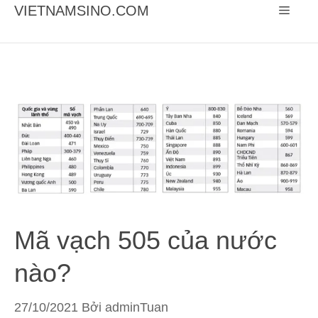
Chuyển
VIETNAMSINO.COM
Menu
đến
nội
dung
Mã vạch 505 của nước
nào?
27/10/2021
Bởi
adminTuan