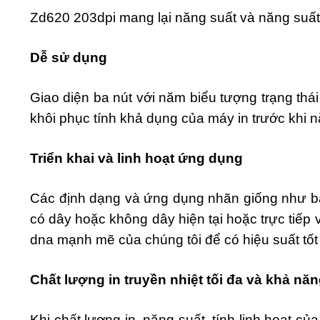
Zd620 203dpi mang lại năng suất và năng suất má
D
ễ
s
ử
d
ụ
ng
Giao diện ba nút với năm biểu tượng trạng thái
khôi phục tính khả dụng của máy in trước khi 
Tri
ể
n khai và linh ho
ạ
t
ứ
ng d
ụ
ng
Các định dạng và ứng dụng nhãn giống như bạ
có dây hoặc không dây hiện tại hoặc trực tiếp v
dna mạnh mẽ của chúng tôi để có hiệu suất tốt
Ch
ấ
t l
ượ
ng in truy
ề
n nhi
ệ
t t
ố
i
đ
a v
à
kh
ả
n
ă
n
Khi chất lượng in, năng suất, tính linh hoạt c