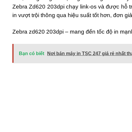
Zebra Zd620 203dpi chạy link-os và được hỗ tr
in vượt trội thông qua hiệu suất tốt hơn, đơn g
Zebra zd620 203dpi – mang đến tốc độ in mạnh
Bạn có biết
Nơi bán máy in TSC 247 giá rẻ nhất t