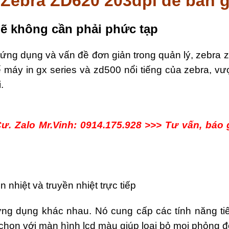
Zebra ZD620 203dpi để bàn gi
m
ẽ
không c
ầ
n ph
ả
i ph
ứ
c t
ạ
p
a ứng dụng và vấn đề đơn giản trong quản lý, zebra 
máy in gx series và zd500 nổi tiếng của zebra, vư
.
ư. Zalo Mr.Vinh: 0914.175.928 >>> Tư vấn, báo 
nhiệt và truyền nhiệt trực tiếp
ng dụng khác nhau. Nó cung cấp các tính năng tiê
họn với màn hình lcd màu giúp loại bỏ mọi phỏng đoá