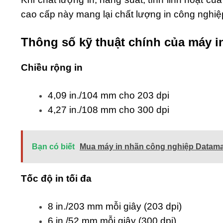
cao cấp này mang lại chất lượng in công nghiệp
Thông số kỹ thuật chính của máy 
Chi
ề
u r
ộ
ng in
4,09 in./104 mm cho 203 dpi
4,27 in./108 mm cho 300 dpi
Bạn có biết
Mua máy in nhãn công nghiệp Datama
T
ố
c
độ
in t
ố
i
đ
a
8 in./203 mm mỗi giây (203 dpi)
6 in./52 mm mỗi giây (300 dpi)