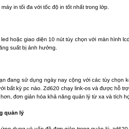
y in tối đa với tốc độ in tốt nhất trong lớp.
 led hoặc giao diện 10 nút tùy chọn với màn hình l
năng suất bị ảnh hưởng.
n đang sử dụng ngày nay cộng với các tùy chọn kết
ới bất kỳ pc nào. Zd620 chạy link-os và được hỗ trợ
 hơn, đơn giản hóa khả năng quản lý từ xa và tích 
g qu
ả
n lý
ủa ứng dụng và vấn đề đơn giản trong quản lý, zd62