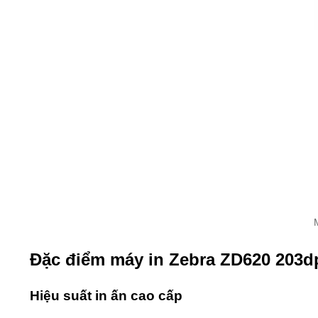
Đặc điểm máy in Zebra ZD620 203d
Hi
ệ
u su
ấ
t in
ấ
n cao c
ấ
p