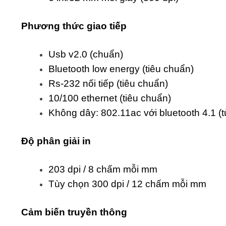
Ph
ươ
ng th
ứ
c giao ti
ế
p
Usb v2.0 (chuẩn)
Bluetooth low energy (tiêu chuẩn)
Rs-232 nối tiếp (tiêu chuẩn)
10/100 ethernet (tiêu chuẩn)
Không dây: 802.11ac với bluetooth 4.1 (t
Độ
phân gi
ả
i in
203 dpi / 8 chấm mỗi mm
Tùy chọn 300 dpi / 12 chấm mỗi mm
C
ả
m bi
ế
n truy
ề
n thông