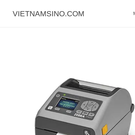
Chuyển
đến
VIETNAMSINO.COM
nội
dung