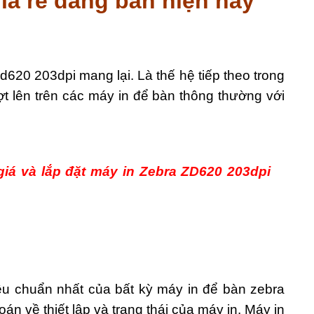
á rẻ đang bán hiện nay
zd620 203dpi mang lại. Là thế hệ tiếp theo trong
ợt lên trên các máy in để bàn thông thường với
giá và lắp đặt máy in Zebra ZD620 203dpi
u chuẩn nhất của bất kỳ máy in để bàn zebra
n về thiết lập và trạng thái của máy in. Máy in