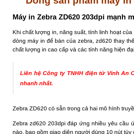
Dòng sản phẩm máy in 
Máy in Zebra ZD620 203dpi m
ạ
nh 
Khi chất lượng in, năng suất, tính linh hoạt củ
dòng máy in để bàn của zebra, zd620 thay thế 
chất lượng in cao cấp và các tính năng hiện đại
Liên hệ Công ty TNHH điện tử Vinh An C
nhanh nhất.
Zebra ZD620 có sẵn trong cả hai mô hình truyền 
Zebra zd620 203dpi đáp ứng nhiều yêu cầu ứ
nào, bao gồm giao diện người dùng 10 nút tùy c