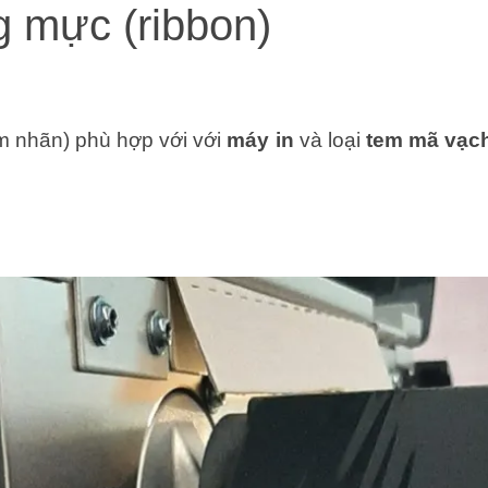
g mực (ribbon)
m nhãn) phù hợp với với
máy in
và loại
tem mã vạc