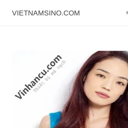
Chuyển
đến
VIETNAMSINO.COM
nội
dung