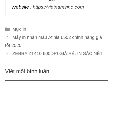
Website :
https://vietnamsino.com
Danh
Mực in
mục
Máy in nhãn màu Afinia L502 chính hãng giá
tốt 2020
ZEBRA ZT410 600DPI GIÁ RẺ, IN SẮC NÉT
Viết một bình luận
Bình
luận