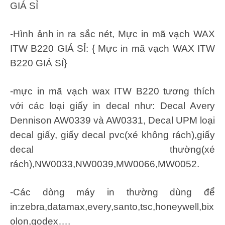
GIÁ SỈ
-Hình ảnh in ra sắc nét, Mực in mã vạch WAX
ITW B220 GIÁ SỈ: { Mực in mã vạch WAX ITW
B220 GIÁ SỈ}
-mực in mã vạch wax ITW B220 tương thích
với các loại giấy in decal như: Decal Avery
Dennison AW0339 và AW0331, Decal UPM loại
decal giấy, giấy decal pvc(xé không rách),giấy
decal thường(xé
rách),NW0033,NW0039,MW0066,MW0052.
-Các dòng máy in thường dùng để
in:zebra,datamax,every,santo,tsc,honeywell,bix
olon,godex….