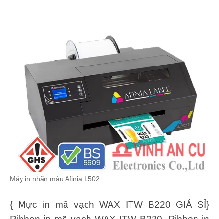
Máy in nhãn màu Afinia L502
{ Mực in mã vạch WAX ITW B220 GIÁ SỈ}
Ribbon in mã vạch WAX ITW B220, Ribbon in