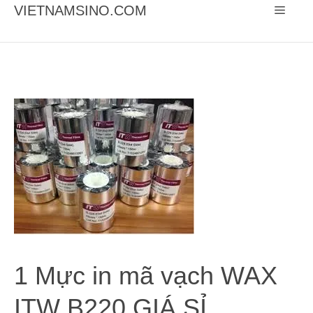
Chuyển
VIETNAMSINO.COM
Menu
đến
nội
dung
1 Mực in mã vạch WAX
ITW B220 GIÁ SỈ