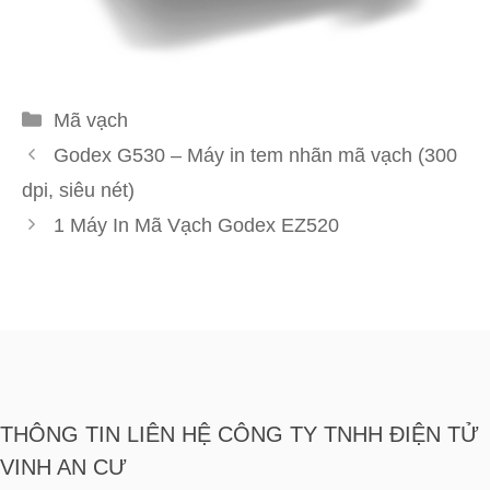
Danh
Mã vạch
mục
Godex G530 – Máy in tem nhãn mã vạch (300
dpi, siêu nét)
1 Máy In Mã Vạch Godex EZ520
THÔNG TIN LIÊN HỆ CÔNG TY TNHH ĐIỆN TỬ
VINH AN CƯ