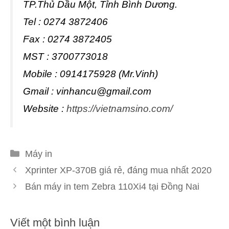
TP.Thủ Dầu Một, Tỉnh Bình Dương.
Tel : 0274 3872406
Fax : 0274 3872405
MST : 3700773018
Mobile : 0914175928 (Mr.Vinh)
Gmail :
vinhancu@gmail.com
Website :
https://vietnamsino.com/
Danh
Máy in
mục
Xprinter XP-370B giá rẻ, đáng mua nhất 2020
Bán máy in tem Zebra 110Xi4 tại Đồng Nai
Viết một bình luận