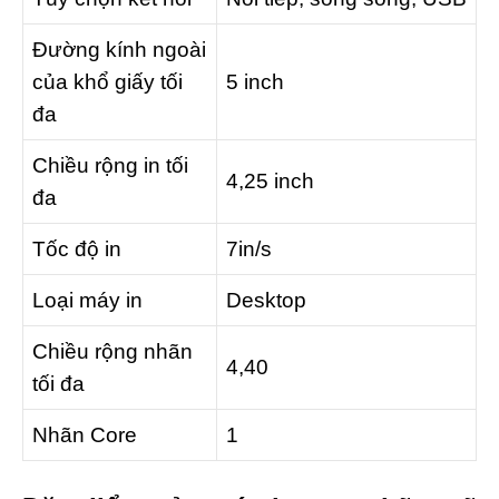
Đường kính ngoài
của khổ giấy tối
5 inch
đa
Chiều rộng in tối
4,25 inch
đa
Tốc độ in
7in/s
Loại máy in
Desktop
Chiều rộng nhãn
4,40
tối đa
Nhãn Core
1