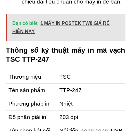
chiều dài tiêu chuẩn cho máy in để bàn.
Bạn có biết
1 MÁY IN POSTEK TW8 GIÁ RẺ
HIỆN NAY
Thông số kỹ thuật máy in mã vạch
TSC TTP-247
Thương hiệu
TSC
Tên sản phẩm
TTP-247
Phương pháp in
Nhiệt
Độ phân giải in
203 dpi
Tùy chọn kết nối
Nối tiếp, song song, USB