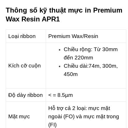
Thông số kỹ thuật m
ực in Premium
Wax Resin APR1
Loại ribbon
Premium Wax/Resin
Chiều rộng: Từ 30mm
đến 220mm
Kích cỡ cuộn
Chiều dài:74m, 300m,
450m
Độ dày ribbon
< = 8.5µm
Hỗ trợ cả 2 loại: mực mặt
Mặt mực
ngoài (FO) và mực mặt trong
(FI)