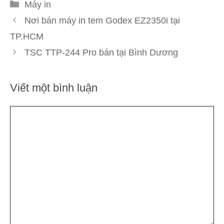
Danh
Máy in
mục
Nơi bán máy in tem Godex EZ2350i tại
TP.HCM
TSC TTP-244 Pro bán tại Bình Dương
Viết một bình luận
Bình
luận