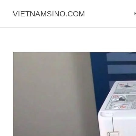
Chuyển
đến
VIETNAMSINO.COM
nội
dung