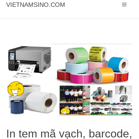
Chuyển
VIETNAMSINO.COM
Menu
đến
nội
dung
In tem mã vạch, barcode,