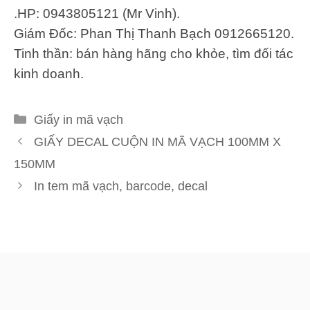
.HP: 0943805121 (Mr Vinh).
Giám Đốc: Phan Thị Thanh Bạch 0912665120.
Tinh thần: bán hàng hãng cho khỏe, tìm đối tác
kinh doanh.
Danh
Giấy in mã vạch
mục
GIẤY DECAL CUỘN IN MÃ VẠCH 100MM X
150MM
In tem mã vạch, barcode, decal