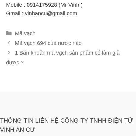
Mobile : 0914175928 (Mr Vinh )
Gmail :
vinhancu@gmail.com
Danh
Mã vạch
mục
Mã vạch 694 của nước nào
1 Băn khoăn mã vạch sản phẩm có làm giả
được ?
THÔNG TIN LIÊN HỆ CÔNG TY TNHH ĐIỆN TỬ
VINH AN CƯ