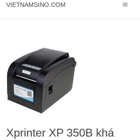
Chuyển
VIETNAMSINO.COM
Menu
đến
nội
dung
Xprinter XP 350B khá