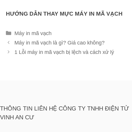
HƯỚNG DẪN THAY MỰC MÁY IN MÃ VẠCH
Danh
Máy in mã vạch
mục
Máy in mã vạch là gì? Giá cao không?
1 Lỗi máy in mã vạch bị lệch và cách xử lý
THÔNG TIN LIÊN HỆ CÔNG TY TNHH ĐIỆN TỬ
VINH AN CƯ