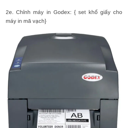
2e. Chỉnh máy in Godex: { set khổ giấy cho
máy in mã vạch}