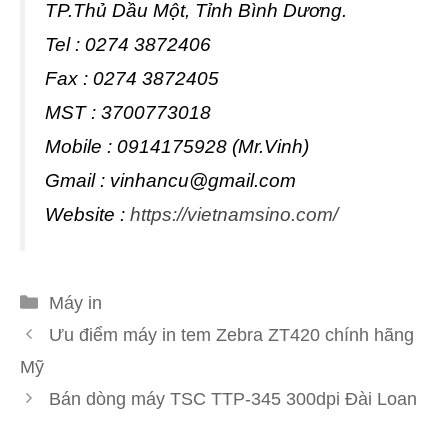
TP.Thủ Dầu Một, Tỉnh Bình Dương.
Tel : 0274 3872406
Fax : 0274 3872405
MST : 3700773018
Mobile : 0914175928 (Mr.Vinh)
Gmail :
vinhancu@gmail.com
Website :
https://vietnamsino.com/
Danh
Máy in
mục
Ưu điểm máy in tem Zebra ZT420 chính hãng
Mỹ
Bán dòng máy TSC TTP-345 300dpi Đài Loan