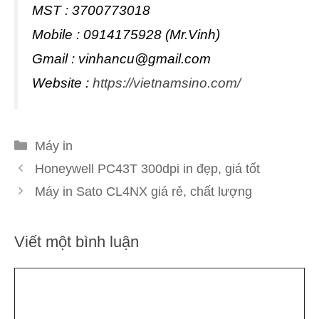
MST : 3700773018
Mobile : 0914175928 (Mr.Vinh)
Gmail :
vinhancu@gmail.com
Website :
https://vietnamsino.com/
Danh
Máy in
mục
Honeywell PC43T 300dpi in đẹp, giá tốt
Máy in Sato CL4NX giá rẻ, chất lượng
Viết một bình luận
Bình
luận