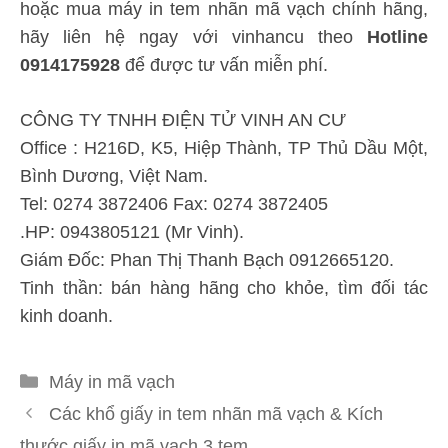
hoặc mua máy in tem nhãn mã vạch chính hãng,
hãy liên hệ ngay với vinhancu theo
Hotline
0914175928
để được tư vấn miễn phí.
CÔNG TY TNHH ĐIỆN TỬ VINH AN CƯ
Office : H216D, K5, Hiệp Thành, TP Thủ Dầu Một,
Bình Dương, Việt Nam.
Tel: 0274 3872406 Fax: 0274 3872405
.HP: 0943805121 (Mr Vinh).
Giám Đốc: Phan Thị Thanh Bạch 0912665120.
Tinh thần: bán hàng hãng cho khỏe, tìm đối tác
kinh doanh.
Danh
Máy in mã vạch
mục
Các khổ giấy in tem nhãn mã vạch & Kích
thước giấy in mã vạch 3 tem.