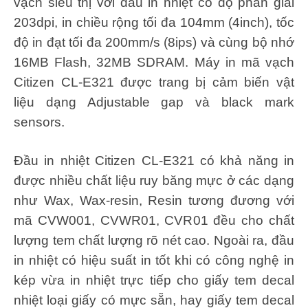
vạch siêu thị với đầu in nhiệt có độ phân giải
203dpi, in chiều rộng tối đa 104mm (4inch), tốc
độ in đạt tối đa 200mm/s (8ips) và cùng bộ nhớ
16MB Flash, 32MB SDRAM. Máy in mã vạch
Citizen CL-E321 được trang bị cảm biến vật
liệu dạng Adjustable gap và black mark
sensors.
Đầu in nhiệt Citizen CL-E321 có khả năng in
được nhiều chất liệu ruy băng mực ở các dạng
như Wax, Wax-resin, Resin tương đương với
mã CVW001, CVWR01, CVR01 đều cho chất
lượng tem chất lượng rõ nét cao. Ngoài ra, đầu
in nhiệt có hiệu suất in tốt khi có công nghệ in
kép vừa in nhiệt trực tiếp cho giấy tem decal
nhiệt loại giấy có mực sẵn, hay giấy tem decal