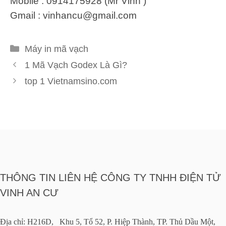
Mobile : 0914175928 (Mr Vinh )
Gmail :
vinhancu@gmail.com
Danh
Máy in mã vạch
mục
1 Mã Vạch Godex Là Gì?
top 1 Vietnamsino.com
THÔNG TIN LIÊN HỆ CÔNG TY TNHH ĐIỆN TỬ
VINH AN CƯ
Địa chỉ: H216D, Khu 5, Tổ 52, P. Hiệp Thành, TP. Thủ Dầu Một,