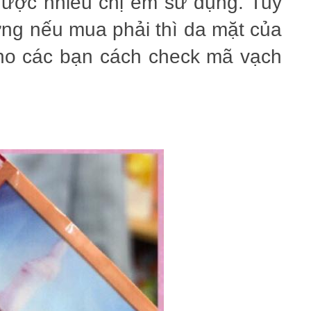
ược nhiều chị em sử dụng. Tuy
ượng nếu mua phải thì da mặt của
cho các bạn cách check mã vạch