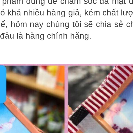
 phẩm dùng để chăm sóc da mặt đ
 có khá nhiều hàng giả, kém chất l
thế, hôm nay chúng tôi sẽ chia sẻ 
đâu là hàng chính hãng.