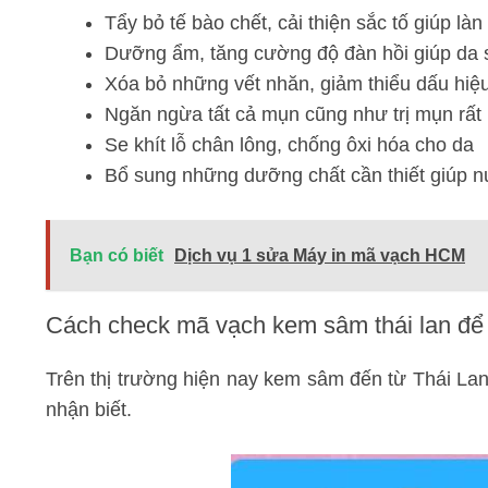
Tẩy bỏ tế bào chết, cải thiện sắc tố giúp l
Dưỡng ẩm, tăng cường độ đàn hồi giúp da 
Xóa bỏ những vết nhăn, giảm thiểu dấu hiệ
Ngăn ngừa tất cả mụn cũng như trị mụn rất
Se khít lỗ chân lông, chống ôxi hóa cho da
Bổ sung những dưỡng chất cần thiết giúp nuô
Bạn có biết
Dịch vụ 1 sửa Máy in mã vạch HCM
Cách check mã vạch kem sâm thái lan để 
Trên thị trường hiện nay kem sâm đến từ Thái Lan
nhận biết.