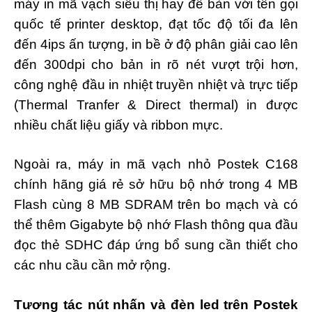
máy in mã vạch siêu thị hay để bàn với tên gọi
quốc tế printer desktop, đạt tốc độ tối đa lên
đến 4ips ấn tượng, in bề ở độ phân giải cao lên
đến 300dpi cho bản in rõ nét vượt trội hơn,
công nghệ đầu in nhiệt truyền nhiệt và trực tiếp
(Thermal Tranfer & Direct thermal) in được
nhiều chất liệu giấy và ribbon mực.
Ngoài ra, máy in mã vạch nhỏ Postek C168
chính hãng giá rẻ sở hữu bộ nhớ trong 4 MB
Flash cùng 8 MB SDRAM trên bo mạch và có
thể thêm Gigabyte bộ nhớ Flash thông qua đầu
đọc thẻ SDHC đáp ứng bổ sung cần thiết cho
các nhu cầu cần mở rộng.
Tương tác nút nhấn và đèn led trên Postek