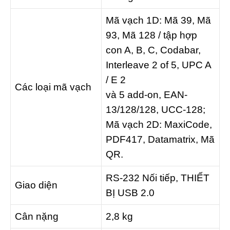
Mã vạch 1D: Mã 39, Mã
93, Mã 128 / tập hợp
con A, B, C, Codabar,
Interleave 2 of 5, UPC A
/ E 2
Các loại mã vạch
và 5 add-on, EAN-
13/128/128, UCC-128;
Mã vạch 2D: MaxiCode,
PDF417, Datamatrix, Mã
QR.
RS-232 Nối tiếp, THIẾT
Giao diện
BỊ USB 2.0
Cân nặng
2,8 kg