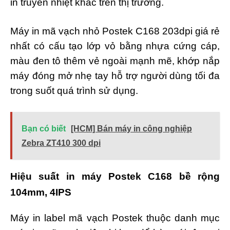
in truyền nhiệt khác trên thị trường.
Máy in mã vạch nhỏ Postek C168 203dpi giá rẻ
nhất có cấu tạo lớp vỏ bằng nhựa cứng cáp,
màu đen tô thêm vẻ ngoài mạnh mẽ, khớp nắp
máy đóng mở nhẹ tay hỗ trợ người dùng tối đa
trong suốt quá trình sử dụng.
Bạn có biết
[HCM] Bán máy in công nghiệp
Zebra ZT410 300 dpi
Hiệu suất in máy Postek C168 bề rộng
104mm, 4IPS
Máy in label mã vạch Postek thuộc danh mục