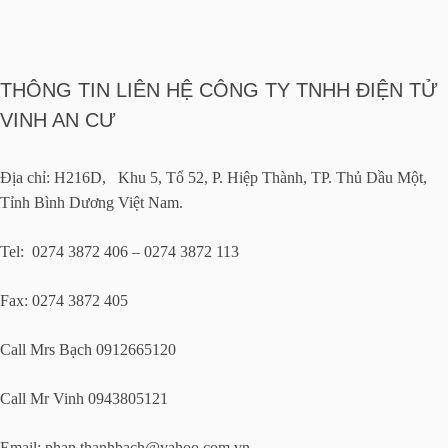
THÔNG TIN LIÊN HỆ CÔNG TY TNHH ĐIỆN TỬ
VINH AN CƯ
Địa chỉ: H216D, Khu 5, Tổ 52, P. Hiệp Thành, TP. Thủ Dầu Một,
Tỉnh Bình Dương Việt Nam.
Tel: 0274 3872 406 – 0274 3872 113
Fax: 0274 3872 405
Call Mrs Bạch 0912665120
Call Mr Vinh 0943805121
Email:
phan.thanhbach@yahoo.com.vn