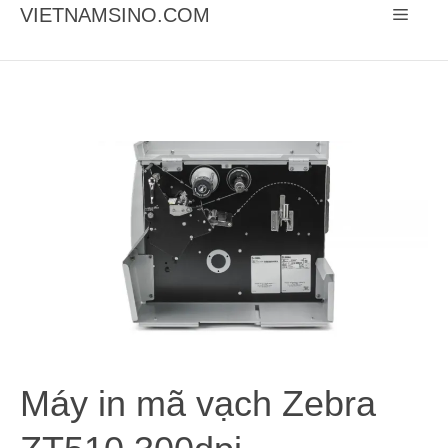
Chuyển
VIETNAMSINO.COM
Menu
đến
nội
dung
Máy in mã vạch Zebra