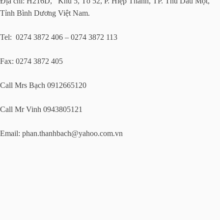
Địa chỉ: H216D, Khu 5, Tổ 52, P. Hiệp Thành, TP. Thủ Dầu Một,
Tỉnh Bình Dương Việt Nam.
Tel: 0274 3872 406 – 0274 3872 113
Fax: 0274 3872 405
Call Mrs Bạch 0912665120
Call Mr Vinh 0943805121
Email:
phan.thanhbach@yahoo.com.vn