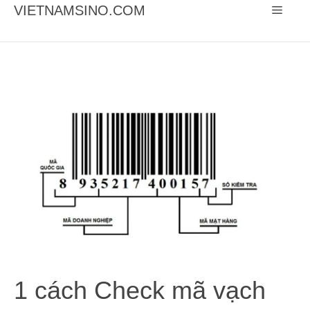
Chuyển
VIETNAMSINO.COM
Menu
đến
nội
dung
1 cách Check mã vạch