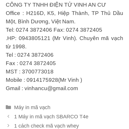
CÔNG TY TNHH ĐIỆN TỬ VINH AN CƯ
Office : H216D, K5, Hiệp Thành, TP Thủ Dầu
Một, Bình Dương, Việt Nam.
Tel: 0274 3872406 Fax: 0274 3872405
.HP: 0943805121 (Mr Vinh). Chuyên mã vạch
từ 1998.
Tel : 0274 3872406
Fax : 0274 3872405
MST : 3700773018
Mobile : 0914175928(Mr Vinh )
Gmail :
vinhancu@gmail.com
Danh
Máy in mã vạch
mục
1 Máy in mã vạch SBARCO T4e
1 cách check mã vạch whey